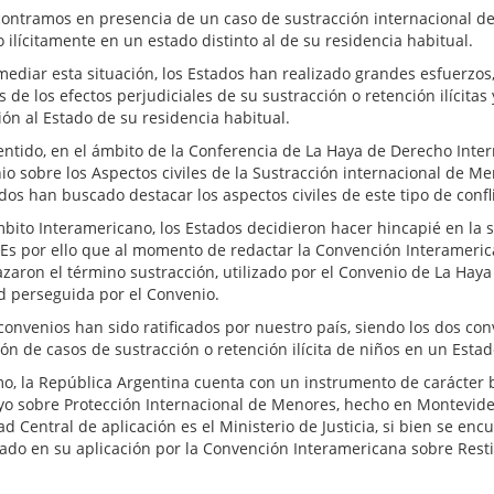
ontramos en presencia de un caso de sustracción internacional 
 ilícitamente en un estado distinto al de su residencia habitual.
mediar esta situación, los Estados han realizado grandes esfuerzos
 de los efectos perjudiciales de su sustracción o retención ilícita
ión al Estado de su residencia habitual.
sentido, en el ámbito de la Conferencia de La Haya de Derecho Inter
io sobre los Aspectos civiles de la Sustracción internacional de M
dos han buscado destacar los aspectos civiles de este tipo de confl
mbito Interamericano, los Estados decidieron hacer hincapié en la s
Es por ello que al momento de redactar la Convención Interameric
zaron el término sustracción, utilizado por el Convenio de La Haya 
ad perseguida por el Convenio.
onvenios han sido ratificados por nuestro país, siendo los dos con
ón de casos de sustracción o retención ilícita de niños en un Estad
o, la República Argentina cuenta con un instrumento de carácter bi
o sobre Protección Internacional de Menores, hecho en Montevideo,
d Central de aplicación es el Ministerio de Justicia, si bien se en
ado en su aplicación por la Convención Interamericana sobre Resti