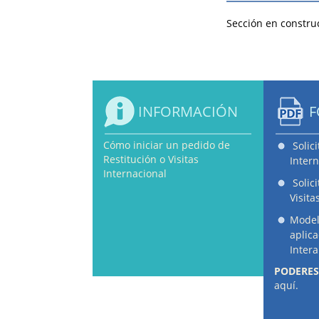
Sección en constru
INFORMACIÓN
F
Cómo iniciar un pedido de
Solic
Restitución o Visitas
Intern
Internacional
Solic
Visita
Model
aplic
Inter
PODERES
aquí.