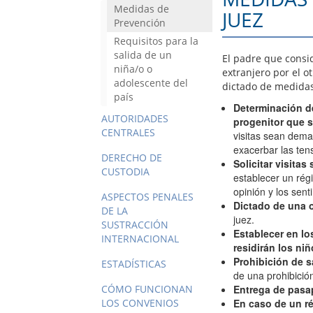
Medidas de
JUEZ
Prevención
Requisitos para la
salida de un
El padre que consid
niña/o o
extranjero por el ot
adolescente del
dictado de medidas
país
Determinación de
AUTORIDADES
progenitor que s
CENTRALES
visitas sean dema
exacerbar las tens
DERECHO DE
Solicitar visitas
CUSTODIA
establecer un rég
opinión y los sent
ASPECTOS PENALES
Dictado de una o
DE LA
juez.
SUSTRACCIÓN
Establecer en lo
INTERNACIONAL
residirán los ni
Prohibición de sa
ESTADÍSTICAS
de una prohibición
CÓMO FUNCIONAN
Entrega de pasap
LOS CONVENIOS
En caso de un ré