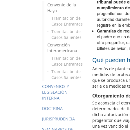
tribunal puede e
Convenio de la
cumplimiento de
Haya
progenitor con der
Tramitación de
autoridad durante 
Casos Entrantes
registre en la emb
Garantías de regr
Tramitación de
el padre que no de
Casos Salientes
otro progenitor, 
Convención
billetes de avión, i
Interamericana
Tramitación de
Qué pueden ha
Casos Entrantes
Además de plantear 
Tramitación de
medidas de protecc
Casos Salientes
que se produzca un 
serie de medidas te
CONVENIOS Y
LEGISLACIÓN
Otorgamiento de 
INTERNA
Se aconseja el otor
DOCTRINA
determinados de ti
dicha autorización 
JURISPRUDENCIA
progenitor que viaj
una vez vencido el 
SEMINARIOS DE