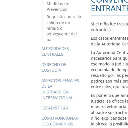
Medidas de
ENTRANT
Prevención
Requisitos para la
salida de un
Si el niño fue tras
niña/o o
entrantes)
adolescente del
Los casos entrantes
país
de la Autoridad Cen
AUTORIDADES
La Autoridad Centra
CENTRALES
necesarios para que
ese modo la judicia
DERECHO DE
economía de tiempo
CUSTODIA
resuelto por las pe
ASPECTOS PENALES
padres son más pro
DE LA
entre ellos, que un
SUSTRACCIÓN
Es por ello que ante
INTERNACIONAL
justicia, se ofrece 
manera voluntaria. 
ESTADÍSTICAS
al padre sustractor
CÓMO FUNCIONAN
niño, explicándose
LOS CONVENIOS
le ofrece la posibi