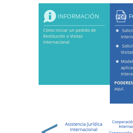
INFORMACIÓN
F
Cómo iniciar un pedido de
Solic
Restitución o Visitas
Intern
Internacional
Solic
Visita
Model
aplic
Inter
PODERES
aquí.