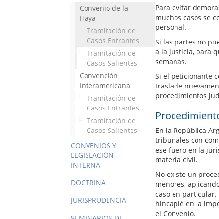
Para evitar demoras
Convenio de la
muchos casos se co
Haya
personal.
Tramitación de
Casos Entrantes
Si las partes no pu
a la justicia, para 
Tramitación de
semanas.
Casos Salientes
Convención
Si el peticionante 
Interamericana
traslade nuevamente
procedimientos jud
Tramitación de
Casos Entrantes
Procedimiento
Tramitación de
Casos Salientes
En la República Arg
tribunales con com
CONVENIOS Y
ese fuero en la jur
LEGISLACIÓN
materia civil.
INTERNA
No existe un proced
DOCTRINA
menores, aplicando
caso en particular.
JURISPRUDENCIA
hincapié en la impo
el Convenio.
SEMINARIOS DE